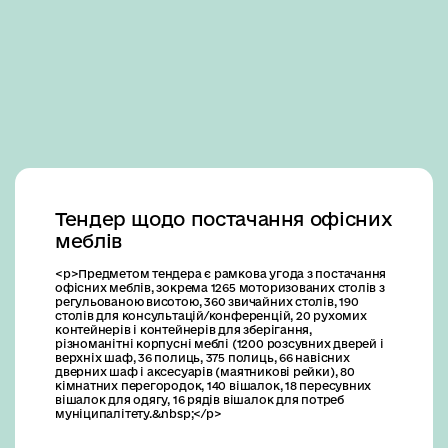
Business
Тендер щодо постачання офісних
меблів
<p>Предметом тендера є рамкова угода з постачання
офісних меблів, зокрема 1265 моторизованих столів з
регульованою висотою, 360 звичайних столів, 190
столів для консультацій/конференцій, 20 рухомих
контейнерів і контейнерів для зберігання,
різноманітні корпусні меблі (1200 розсувних дверей і
верхніх шаф, 36 полиць, 375 полиць, 66 навісних
дверних шаф і аксесуарів (маятникові рейки), 80
кімнатних перегородок, 140 вішалок, 18 пересувних
вішалок для одягу, 16 рядів вішалок для потреб
муніципалітету.&nbsp;</p>