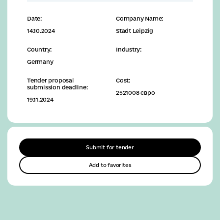
Date:
Company Name:
14.10.2024
Stadt Leipzig
Country:
Industry:
Germany
Tender proposal
Cost:
submission deadline:
2521008 євро
19.11.2024
Submit for tender
Add to favorites