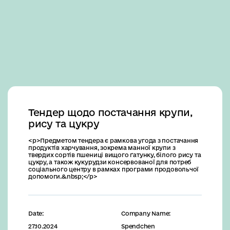
Business
Тендер щодо постачання крупи,
рису та цукру
<p>Предметом тендера є рамкова угода з постачання
продуктів харчування, зокрема манної крупи з
твердих сортів пшениці вищого ґатунку, білого рису та
цукру, а також кукурудзи консервованої для потреб
соціального центру в рамках програми продовольчої
допомоги.&nbsp;</p>
Date:
Company Name:
27.10.2024
Spendchen