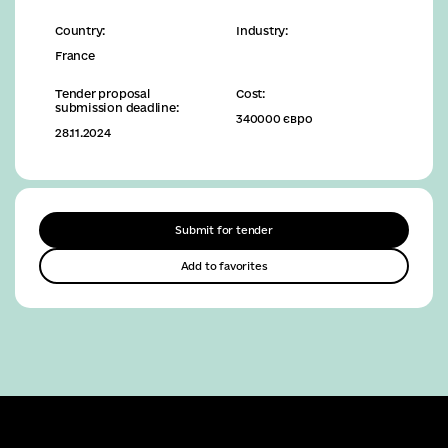
Country:
Industry:
France
Tender proposal
Cost:
submission deadline:
340000 євро
28.11.2024
Submit for tender
Add to favorites