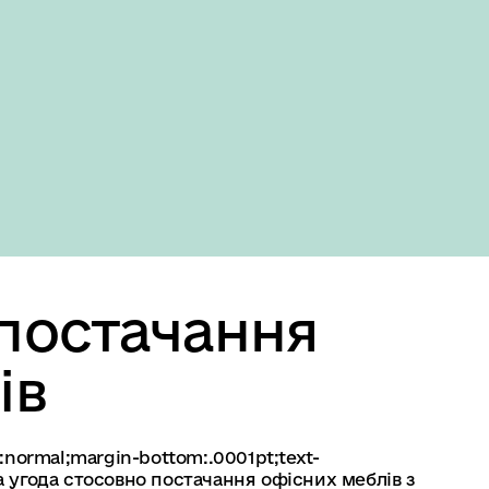
Domestic version
постачання
ів
:normal;margin-bottom:.0001pt;text-
а угода стосовно постачання офісних меблів з