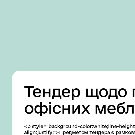
Business
Accessibility
settings
Тендер щодо 
офісних мебл
<p style="background-color:white;line-height
align:justify;">Предметом тендера є рамков