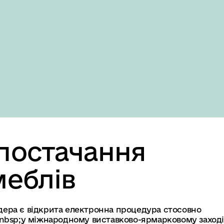
Domestic version
постачання
меблів
ендера є відкрита електронна процедура стосовно
&nbsp;у міжнародному виставково-ярмарковому заході