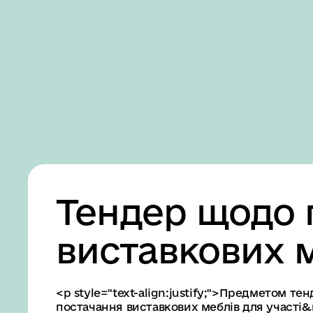
Business
Accessibility
settings
Тендер щодо 
виставкових 
<p style="text-align:justify;">Предметом т
постачання виставкових меблів для участі