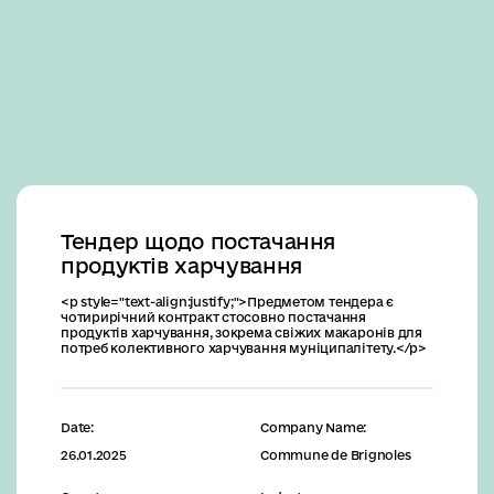
Business
Тендер щодо постачання
продуктів харчування
<p style="text-align:justify;">Предметом тендера є
чотирирічний контракт стосовно постачання
продуктів харчування, зокрема свіжих макаронів для
потреб колективного харчування муніципалітету.</p>
Date:
Company Name:
26.01.2025
Commune de Brignoles