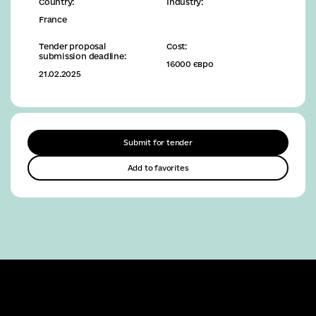
Country:
Industry:
France
Tender proposal
Cost:
submission deadline:
16000 євро
21.02.2025
Submit for tender
Add to favorites