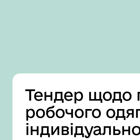
Business
Accessibility
settings
Тендер щодо 
робочого одяг
індивідуально