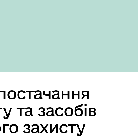
Domestic version
постачання
у та засобів
го захисту