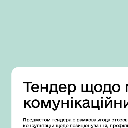
Business
Accessibility
settings
Тендер щодо 
комунікаційн
Предметом тендера є рамкова угода стосов
консультацій щодо позиціонування, профілю