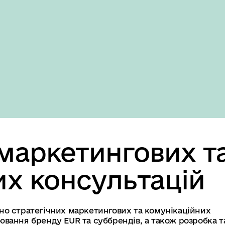
Domestic version
маркетингових т
их консультацій
но стратегічних маркетингових та комунікаційних
вання бренду EUR та суббрендів, а також розробка т