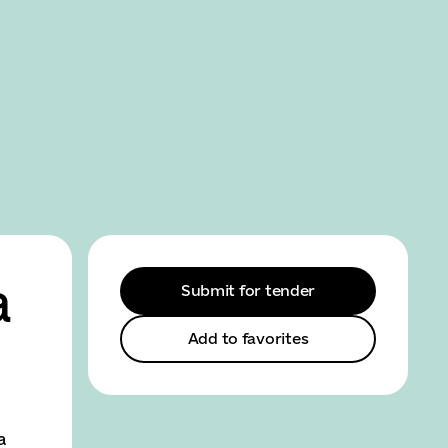
SEARCH
MENU
а
Submit for tender
Add to favorites
а