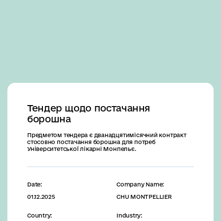
Business
Тендер щодо постачання
борошна
Предметом тендера є дванадцятимісячний контракт
стосовно постачання борошна для потреб
Університетської лікарні Монпельє.
Date:
Company Name:
01.12.2025
CHU MONTPELLIER
Country:
Industry: