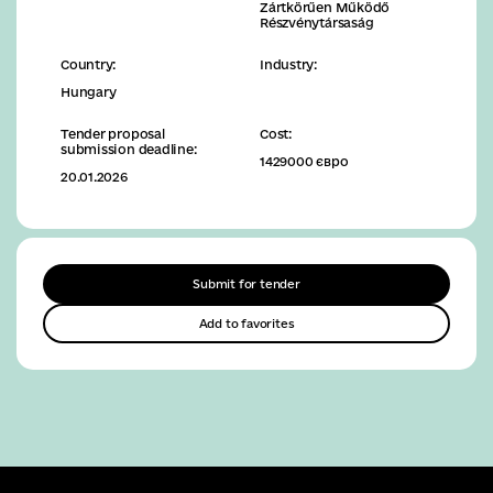
Zártkörűen Működő
Részvénytársaság
Country:
Industry:
Hungary
Tender proposal
Cost:
submission deadline:
1429000 євро
20.01.2026
Submit for tender
Add to favorites