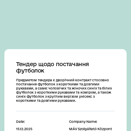
Business
Тендер щодо постачання
футболок
Предметом тендера є дворічний контракт стосовно
постачання футболок з короткими та довгими
рукавами, а саме: чоловічих та жіночих синіх та білих
футболок з короткими рукавами та коміром, а також
синіх футболок з круглим вирізом унісекс з
короткими та довгими рукавами.
Date:
Company Name:
15.12.2025
MÁV Szolgáltató Központ