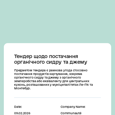
Business
Тендер щодо постачання
органічного сидру та джему
Предметом тендера є рамкова угода стосовно
постачання продуктів харчування, зокрема
органічного сидру та джему з органічного
землеробства або еквіваленту для центральних
кухонь, розташованих у муніципалітетах Ле-П'є та
Монтебур.
Date:
Company Name:
09.02.2026
Communauté