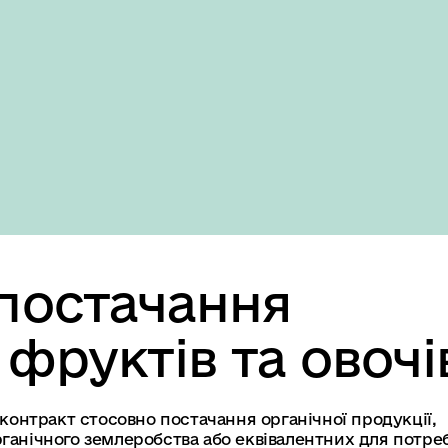
Domestic version
постачання
фруктів та овочі
онтракт стосовно постачання органічної продукції,
рганічного землеробства або еквівалентних для потре