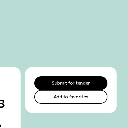
SEARCH
MENU
Submit for tender
в
Add to favorites
б