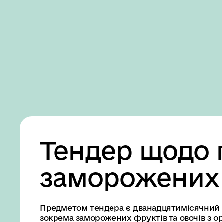
Business
Accessibility
settings
Тендер щодо 
заморожених 
Предметом тендера є дванадцятимісячний к
зокрема заморожених фруктів та овочів з о