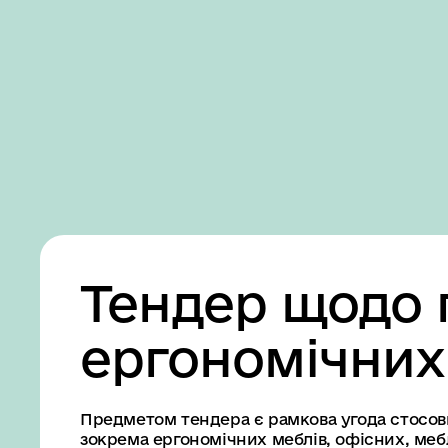
Business
Accessibility
settings
Тендер щодо 
ергономічних
Предметом тендера є рамкова угода стосовн
зокрема ергономічних меблів, офісних, меб