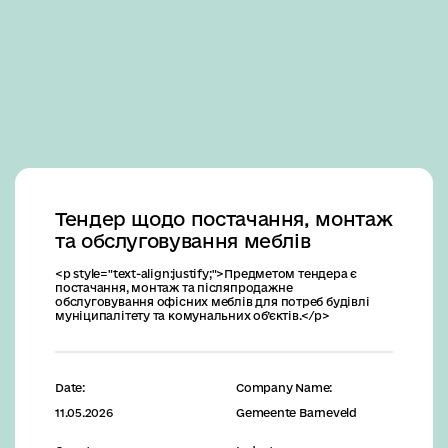
Business
Тендер щодо постачання, монтаж
та обслуговування меблів
<p style="text-align:justify;">Предметом тендера є
постачання, монтаж та післяпродажне
обслуговування офісних меблів для потреб будівлі
муніципалітету та комунальних об’єктів.</p>
Date:
Company Name:
11.05.2026
Gemeente Barneveld