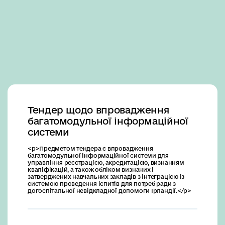
Business
Тендер щодо впровадження
багатомодульної інформаційної
системи
<p>Предметом тендера є впровадження
багатомодульної інформаційної системи для
управління реєстрацією, акредитацією, визнанням
кваліфікацій, а також обліком визнаних і
затверджених навчальних закладів з інтеграцією із
системою проведення іспитів для потреб ради з
догоспітальної невідкладної допомоги Ірландії.</p>