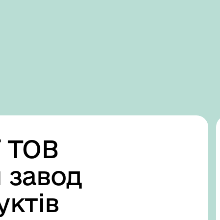
Domestic version
ї ТОВ
 завод
уктів