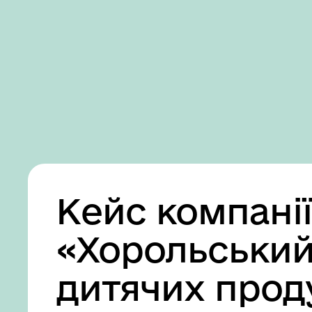
Business
Accessibility
settings
Кейс компані
«Хорольський
дитячих прод